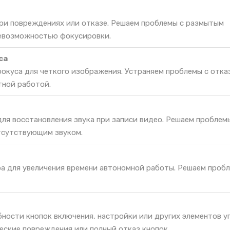
при повреждениях или отказе. Решаем проблемы с размытым
невозможностью фокусировки.
са
окуса для четкого изображения. Устраняем проблемы с отка
тной работой.
ля восстановления звука при записи видео. Решаем проблемы
тсутствующим звуком.
ра для увеличения времени автономной работы. Решаем проб
ности кнопок включения, настройки или других элементов у
еские повреждения или полный отказ кнопок.