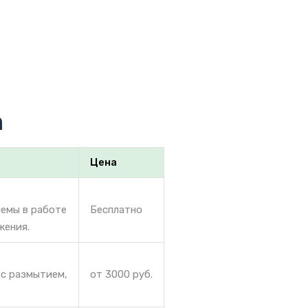
n
Цена
лемы в работе
Бесплатно
жения.
 с размытием,
от 3000 руб.