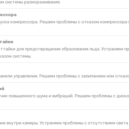
ом системы размораживания.
рессора
пуска компрессора. Решаем проблемы с отказом компрессора 
тайки
оттайки для предотвращения образования льда. Устраняем п
казом системы.
панели управления. Решаем проблемы с залипанием или отказо
ий
ичин повышенного шума и вибраций. Решаем проблемы с дис
ия внутри камеры. Устраняем проблемы с отсутствием света 