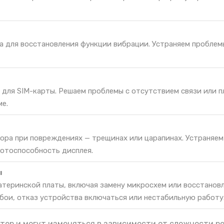
а для восстановления функции вибрации. Устраняем проблем
 для SIM-карты. Решаем проблемы с отсутствием связи или 
ме.
сора при повреждениях — трещинах или царапинах. Устраняем
ботоспособность дисплея.
ы
атеринской платы, включая замену микросхем или восстанов
бои, отказ устройства включаться или нестабильную работу
тер и могут изменяться в зависимости от сложности р